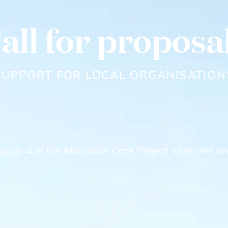
all for proposa
SUPPORT FOR LOCAL ORGANISATION
Season 4 of the Mountain Care Project launches o