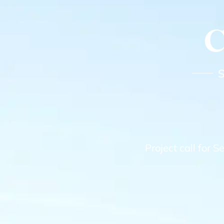
C
Project call for 