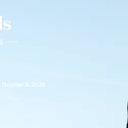
ls
S
n
October 5, 2026